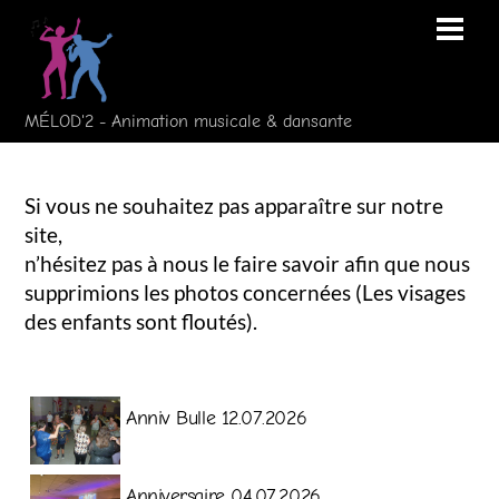
Skip
Men
to
content
MÉLOD'2 - Animation musicale & dansante
Si vous ne souhaitez pas apparaître sur notre
site,
n’hésitez pas à nous le faire savoir afin que nous
supprimions les photos concernées (Les visages
des enfants sont floutés).
Galerie
Anniv Bulle 12.07.2026
Galerie
Anniversaire 04.07.2026