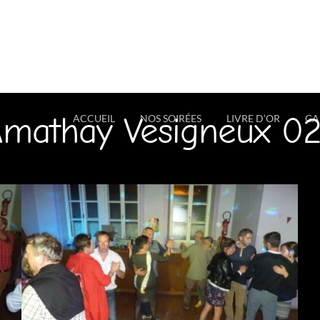
Amathay Vesigneux 02.
ACCUEIL
NOS SOIRÉES
LIVRE D’OR
GA